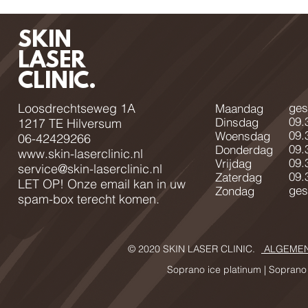
SKIN
LASER
CLINIC.
Loosdrechtseweg 1A
ges
Maandag
09.
Dinsdag
1217 TE Hilversum
09.
Woensdag
06-42429266
09.
Donderdag
www.skin-laserclinic.nl
09.
Vrijdag
service@skin-laserclinic.nl
09.
Zaterdag
LET OP! Onze email kan in uw
ges
Zondag
spam-box terecht komen.
© 2020 SKIN LASER CLINIC.
ALGEMEN
Soprano ice platinum |
Soprano 