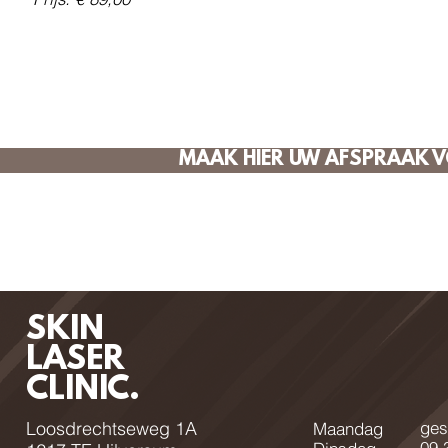
MAAK HIER UW AFSPRAAK V
SKIN
LASER
CLINIC.
Loosdrechtseweg 1A
ges
Maandag
09.