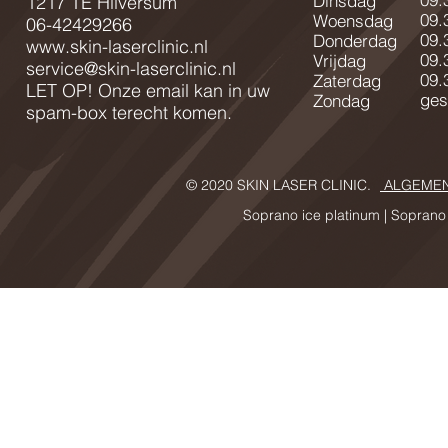
Dinsdag
1217 TE Hilversum
09.
Woensdag
06-42429266
09.
Donderdag
www.skin-laserclinic.nl
09.
Vrijdag
service@skin-laserclinic.nl
09.
Zaterdag
LET OP! Onze email kan in uw
ges
Zondag
spam-box terecht komen.
© 2020 SKIN LASER CLINIC.
ALGEMEN
Soprano ice platinum |
Soprano 