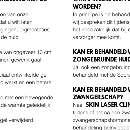
WORDEN?
één van onze
In principe is de behand
at u wilt laten
wij bespreken dit tijdens
gingen, pigmentaties
het noodzakelijk dat bij
 de huid
verzorger mee komt.
je van ongeveer 10 cm
KAN ER BEHANDELD
nnen gewerkt gaat
ZONGEBRUINDE HUI
Ja, ook een zongebruin
iaal ontwikkelde gel
behandeld met de Sopran
d werkt en een betere
KAN ER BEHANDELD 
tijd met een bewegende
ZWANGERSCHAP?
de warmte geleidelijk
Nee,
SKIN LASER CLI
tijdens of net na een z
gel verwijderd.
zwangerschapshormonen 
behandeling beïnvloede