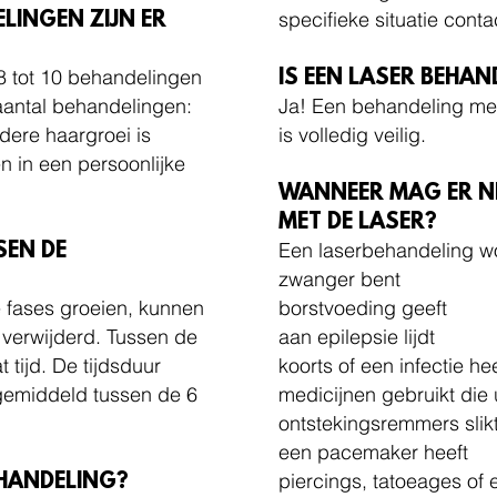
specifieke situatie cont
LINGEN ZIJN ER
8 tot 10 behandelingen
IS EEN LASER BEHAN
aantal behandelingen:
Ja! Een behandeling met
dere haargroei is
is volledig veilig.
n in een persoonlijke
WANNEER MAG ER N
MET DE LASER?
Een laserbehandeling wo
SEN DE
zwanger bent
 fases groeien, kunnen
borstvoeding geeft
 verwijderd. Tussen de
aan epilepsie lijdt
tijd. De tijdsduur
koorts of een infectie hee
gemiddeld tussen de 6
medicijnen gebruikt die
ontstekingsremmers slik
een pacemaker heeft
piercings, tatoeages of e
HANDELING?