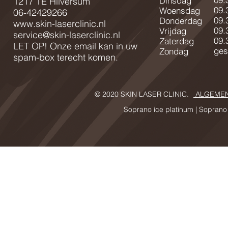
Dinsdag
1217 TE Hilversum
09.
Woensdag
06-42429266
09.
Donderdag
www.skin-laserclinic.nl
09.
Vrijdag
service@skin-laserclinic.nl
09.
Zaterdag
LET OP! Onze email kan in uw
ges
Zondag
spam-box terecht komen.
© 2020 SKIN LASER CLINIC.
ALGEMEN
Soprano ice platinum |
Soprano 