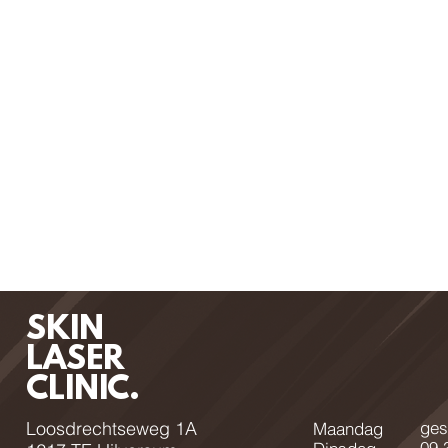
SKIN
LASER
CLINIC.
Loosdrechtseweg 1A
ges
Maandag
09.