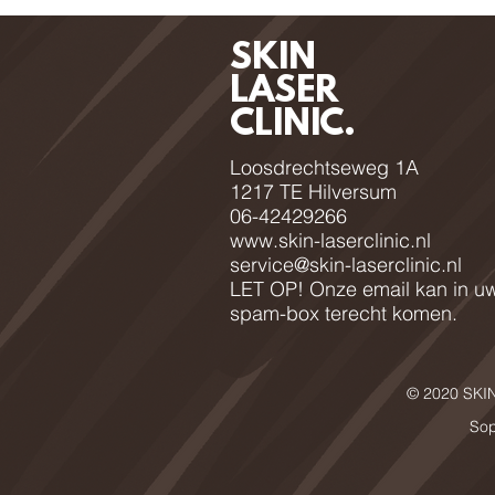
SKIN
LASER
CLINIC.
Loosdrechtseweg 1A
1217 TE Hilversum
06-42429266
www.skin-laserclinic.nl
service@skin-laserclinic.nl
LET OP! Onze email kan in u
spam-box terecht komen.
© 2020 SKI
Sop