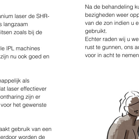
Na de behandeling ku
bezigheden weer oppa
anium laser de SHR-
van de zon indien u
es langzaam
gebruikt.
litsen zoals bij de
Echter raden wij u w
rust te gunnen, ons a
ele IPL machines
voor in acht te nemen
 zijn nu ook goed en
appelijk als
at laser effectiever
rontharing zijn er
 voor het gewenste
aakt gebruik van een
ierdoor worden de