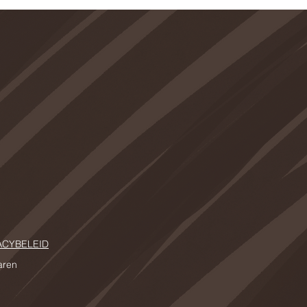
ACYBELEID
haren