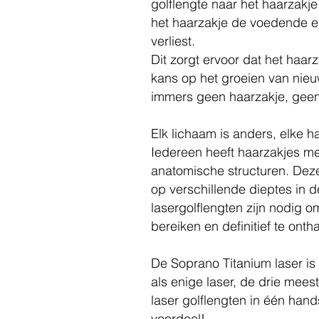
golflengte naar het haarzakj
het haarzakje de voedende 
verliest.
Dit zorgt ervoor dat het haar
kans op het groeien van nieu
immers geen haarzakje, geen
Elk lichaam is anders, elke h
Iedereen heeft haarzakjes me
anatomische structuren. Dez
op verschillende dieptes in d
lasergolflengten zijn nodig o
bereiken en definitief te onth
De Soprano Titanium laser is
als enige laser, de drie meest
laser golflengten in één hand
voordeel!