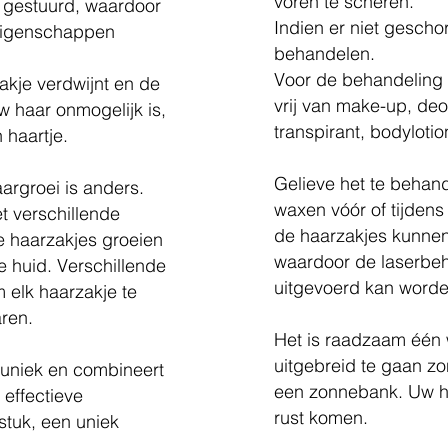
voren te scheren.
e gestuurd, waardoor
Indien er niet geschor
eigenschappen
behandelen.
Voor de behandeling d
zakje verdwijnt en de
vrij van make-up, de
w haar onmogelijk is,
transpirant, bodylotio
 haartje.
Gelieve het te behand
aargroei is anders.
waxen vóór of tijden
t verschillende
de haarzakjes kunne
e haarzakjes groeien
waardoor de laserbeha
e huid. Verschillende
uitgevoerd kan worde
m elk haarzakje te
aren.
Het is raadzaam één 
uitgebreid te gaan z
 uniek en combineert
een zonnebank. Uw h
 effectieve
rust komen.
stuk, een uniek